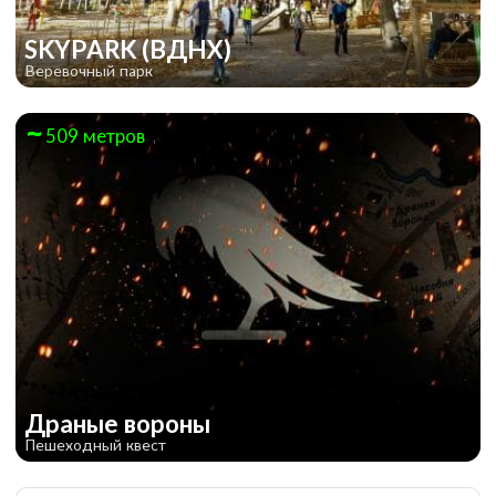
SKYPARK (ВДНХ)
Веревочный парк
509 метров
Драные вороны
Пешеходный квест