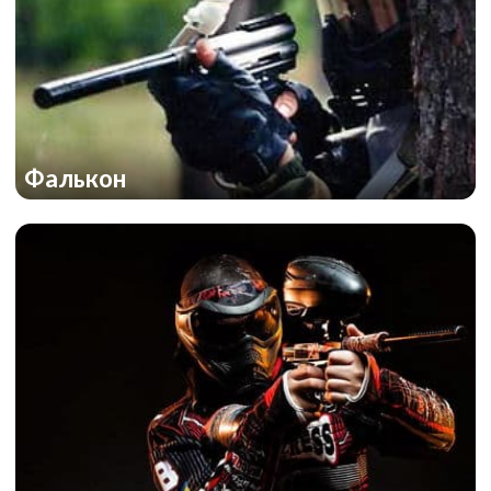
Фалькон