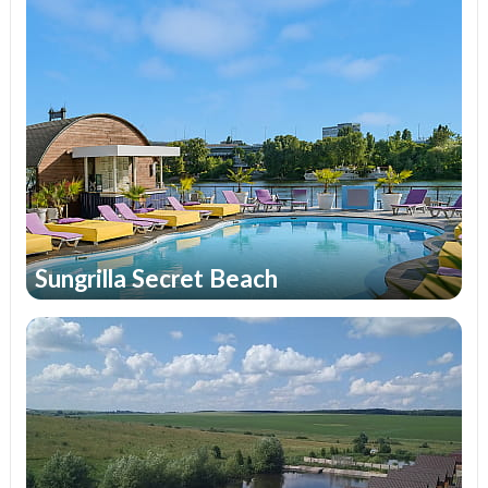
происходить всего в нескольких километрах от
собственного дома либо рабочего места. Если
возникнут любые непредвиденные форс-
мажорные ситуации или обстоятельства,
всегда реально вернуться к прежней жизни.
Все без исключения комплексы предлагают
своим посетителям воспользоваться
беспроводным доступом Интернет, поэтому
основные ключевые вопросы, задачи или
решения можно будет принять
Sungrilla Secret Beach
непосредственно на отдыхе.
Предложения для детей
Загородные комплексы могут стать отличным
выходом в ситуации, когда в силу некоторых
причин своего ребенка не удается отправить в
оздоровительный лагерь или базу отдыха на