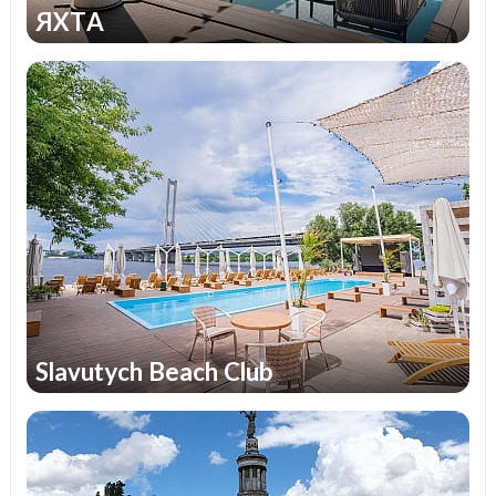
близость к Киеву. Посетить подобного рода
ЯХТА
заведения можно в любое удобное время
суток и день недели. Потенциальным гостям
не понадобиться осуществлять
заблаговременную подготовку к поездке и
тратить собственное время на преодоление
внушительных расстояний для достижения
поставленной цели.
Необходимо учитывать, что многие
загородные резиденции позволяют
организовать великолепный отдых с детьми, с
семьей, партнерами по бизнесу, коллегами по
работе и прочее. Их особенностью является и
Slavutych Beach Club
то, что зачастую комплексы располагаются в
экологически чистых, живописных и
действительно уникальных районах. В
большинстве случаев находятся они в
непосредственной близости к водоемам и