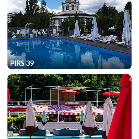
лесным массивам.
Если нет возможности выбраться на море, то
СПА комплексы, отели и клубы станут
отличной альтернативой, гарантирующей
быстрое абстрагирование от существующих
проблем и житейских неурядиц. В условиях
мегаполиса, они покажутся Вам настоящим
PIRS 39
раем, способным предоставить
кратковременный, но полноценный отдых. У
потенциального клиента подобных заведений
появляется отличная возможность оценить
красоту окружающего мира, окунуться в
атмосферу тишины, спокойствия и вдохнуть
глоток свежего воздуха.
Условия пребывания