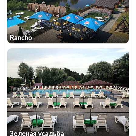
берегу моря. Необходимо учитывать, что
вдали от дома существует определенная
тревога за свое чадо, его безопасность.
Намного проще и спокойнее будет
организовать однодневный релакс, либо
Rancho
недельное пребывание детей в условиях
отелей Киевской области.
Отличные апартаменты, отменные условия
для питания, благоустроенная территория,
уникальный ландшафт, приветливый персонал,
свежий воздух - что может быть лучше для
Вашего ребенка? Многие комплексы
дополнительно предлагают возможность
заняться спортом, в том числе с привлечением
к тренировкам настоящих профессионалов.
Время, проведенное на природе, однозначно,
пролетит незаметно и подарит незабываемые
Зеленая усадьба