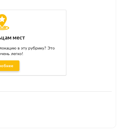
ьцам мест
локацию в эту рубрику? Это
очень легко!
робнее