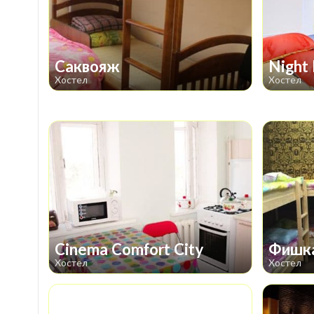
Саквояж
Night
Хостел
Хостел
Cinema Comfort City
Фишк
Хостел
Хостел