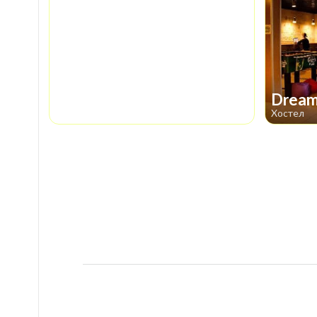
Drea
Хостел