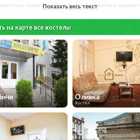
уместных номерах, есть и более бюджетные вариан
Показать весь текст
отив новых знакомств. Места можно бронировать пос
 много, они располагаются в различных точках город
ь на карте все хостелы
стел в соответствующем месте – чаще всего они расп
итаются хостелы, находящиеся в центре Киева. Спек
паркинг, общие полностью оборудованные кухни, бли
 другое.
им и приятным – ведь место ночлега и отдыха стано
лее отдаленных уголках столицы – главное, это уют
 полным впечатлений. Итак, в путь!
бичи
Оливка
Хостел