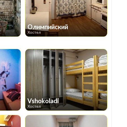
Олимпийский
Хостел
Vshokoladi
Хостел