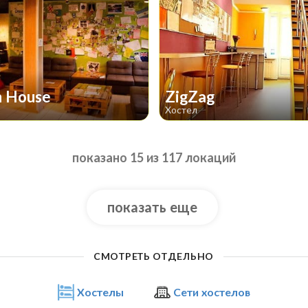
m House
ZigZag
Хостел
показано 15 из 117 локаций
показать еще
СМОТРЕТЬ ОТДЕЛЬНО
Хостелы
Сети хостелов