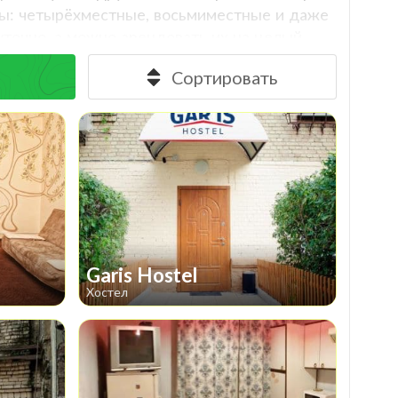
ты: четырёхместные, восьмиместные и даже
уточно, а можно арендовать их на целый
а – путник сам может выбрать, какая именно
Сортировать
олагаются в 15-30 минутах от наиболее
тр услуг, предлагаемых хостелами,
зко расположенные ветки метро, отопление
вится частью самого путешествия! Хостел
 и хорошие условия проживания, которые
Garis Hostel
Хостел