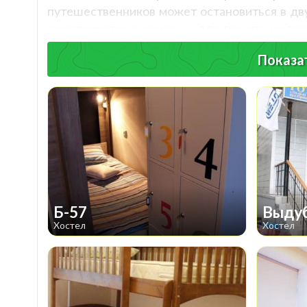
путешественников может остановиться в дв
десятиместные номера – для тех, кто не пр
месяц. Поскольку хостелов в Киеве довольно
Показат
часть столицы ему интересна, и выбрать хо
посещаемых мест. Наиболее популярными сч
впечатляет: бесплатный Wi-Fi, бесплатный 
и горячая вода, стиральная машина и многое
Мы постараемся сделать выбор хостела легк
может находиться в центре города или в бо
сделают любое путешествие незабываемым и
Б-57
Выду
Хостел
Хостел