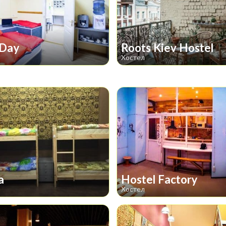
 Day
Roots Kiev Hostel
Хостел
а
Hostel Factory
Хостел