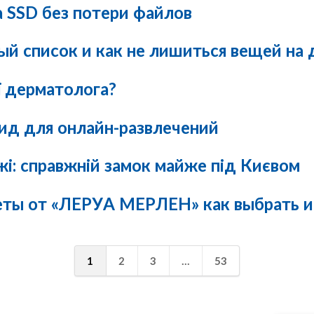
 SSD без потери файлов
ный список и как не лишиться вещей на
ї дерматолога?
гид для онлайн-развлечений
і: справжній замок майже під Києвом
оветы от «ЛЕРУА МЕРЛЕН» как выбрать 
1
2
3
...
53