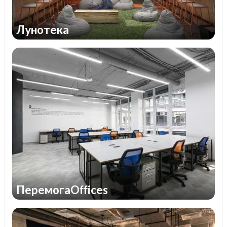
Лунотека
ПеремогаOffices