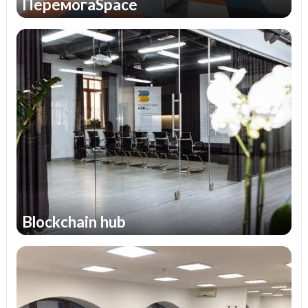
ПеремогаSpace
Blockchain hub