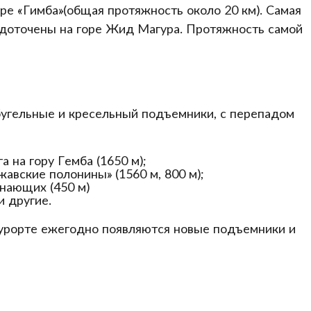
е «Гимба»(общая протяжность около 20 км). Самая
редоточены на горе Жид Магура. Протяжность самой
бугельные и кресельный подъемники, с перепадом
 на гору Гемба (1650 м);
авские полонины» (1560 м, 800 м);
нающих (450 м)
и другие.
курорте ежегодно появляются новые подъемники и