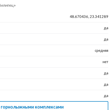
Пилипец»
48.670436, 23.341289
да
да
средняя
нет
да
да
да
и горнолыжными комплексами