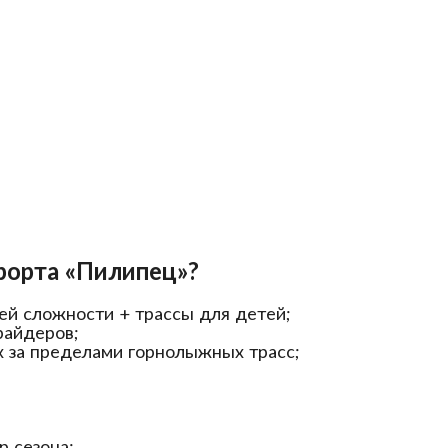
рорта «Пилипец»?
ней сложности + трассы для детей;
райдеров;
х за пределами горнолыжных трасс;
р сезона;