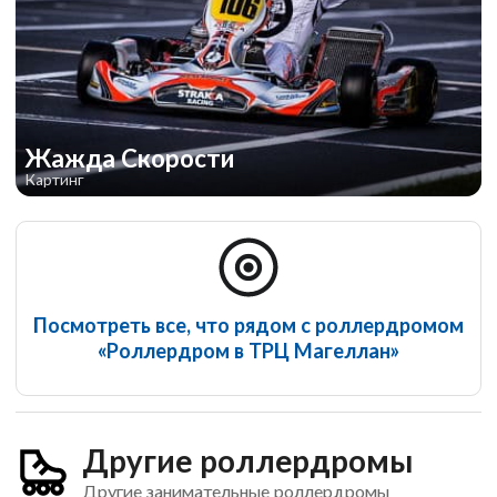
Жажда Скорости
Картинг
Посмотреть все, что рядом с роллердромом
«Роллердром в ТРЦ Магеллан»
Другие роллердромы
Другие занимательные роллердромы