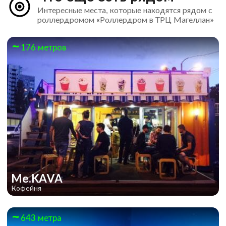
Интересные места, которые находятся рядом с
роллердромом «Роллердром в ТРЦ Магеллан»
176 метров
Me.KAVA
Кофейня
643 метра