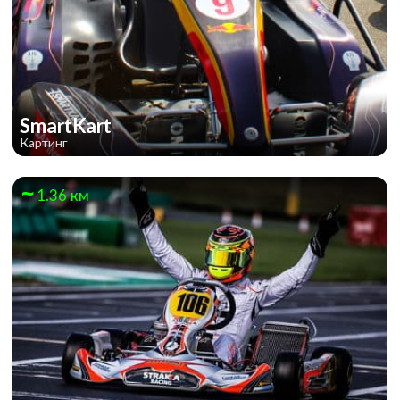
SmartKart
Картинг
1.36 км