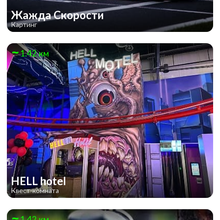
Жажда Скорости
Картинг
1.42 км
HELL hotel
Квест-комната
1.42 км