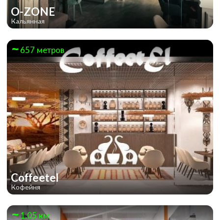
O-ZONE
Кальянная
657 метров
Coffeetel
Кофейня
1.05 км