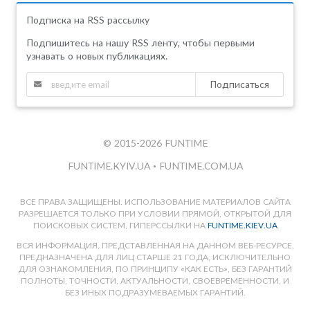
Подписка на RSS рассылку
Подпишитесь на нашу RSS ленту, чтобы первыми
узнавать о новых публикациях.
Подписаться
© 2015-2026 FUNTIME
FUNTIME.KYIV.UA
•
FUNTIME.COM.UA
ВСЕ ПРАВА ЗАЩИЩЕНЫ. ИСПОЛЬЗОВАНИЕ МАТЕРИАЛОВ САЙТА
РАЗРЕШАЕТСЯ ТОЛЬКО ПРИ УСЛОВИИ ПРЯМОЙ, ОТКРЫТОЙ ДЛЯ
ПОИСКОВЫХ СИСТЕМ, ГИПЕРССЫЛКИ НА
FUNTIME.KIEV.UA
ВСЯ ИНФОРМАЦИЯ, ПРЕДСТАВЛЕННАЯ НА ДАННОМ ВЕБ-РЕСУРСЕ,
ПРЕДНАЗНАЧЕНА ДЛЯ ЛИЦ СТАРШЕ 21 ГОДА, ИСКЛЮЧИТЕЛЬНО
ДЛЯ ОЗНАКОМЛЕНИЯ, ПО ПРИНЦИПУ «КАК ЕСТЬ», БЕЗ ГАРАНТИЙ
ПОЛНОТЫ, ТОЧНОСТИ, АКТУАЛЬНОСТИ, СВОЕВРЕМЕННОСТИ, И
БЕЗ ИНЫХ ПОДРАЗУМЕВАЕМЫХ ГАРАНТИЙ.