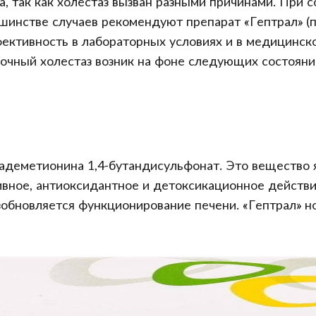
, так как холестаз вызван разными причинами. При 
шинстве случаев рекомендуют препарат «Гептрал» (п
ективность в лабораторных условиях и в медицинско
ночный холестаз возник на фоне следующих состояни
адеметионина 1,4-бутандисульфонат. Это вещество 
ивное, антиоксидантное и детоксикационное действи
обновляется функционирование печени. «Гептрал» но