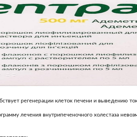
бствует регенерации клеток печени и выведению ток
рограмму лечения внутрипеченочного холестаза нево