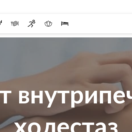
т внутрип
холестаз