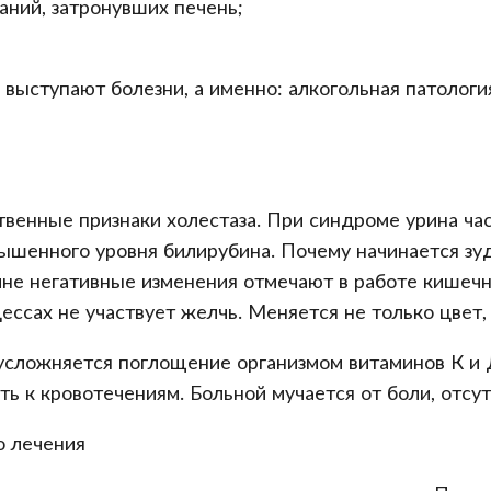
аний, затронувших печень;
ыступают болезни, а именно: алкогольная патология
венные признаки холестаза. При синдроме урина част
овышенного уровня билирубина. Почему начинается зу
не негативные изменения отмечают в работе кишечн
ессах не участвует желчь. Меняется не только цвет,
усложняется поглощение организмом витаминов К и
ь к кровотечениям. Больной мучается от боли, отсу
о лечения