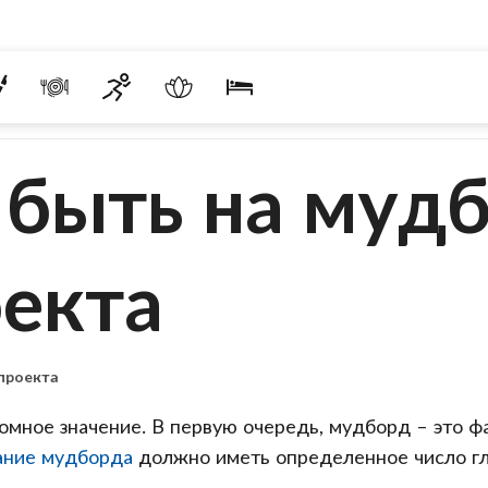
 быть на муд
оекта
проекта
омное значение. В первую очередь, мудборд – это фа
ание мудборда
должно иметь определенное число гл