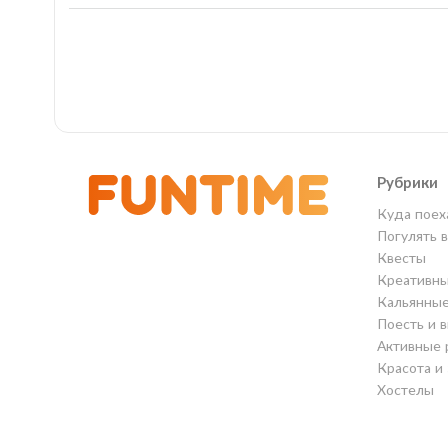
Рубрики
Куда поех
Погулять 
Квесты
Креативны
Кальянны
Поесть и 
Активные 
Красота и
Хостелы