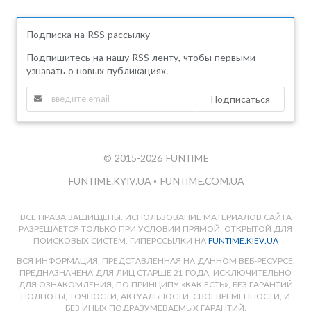
Подписка на RSS рассылку
Подпишитесь на нашу RSS ленту, чтобы первыми
узнавать о новых публикациях.
Подписаться
© 2015-2026 FUNTIME
FUNTIME.KYIV.UA
•
FUNTIME.COM.UA
ВСЕ ПРАВА ЗАЩИЩЕНЫ. ИСПОЛЬЗОВАНИЕ МАТЕРИАЛОВ САЙТА
РАЗРЕШАЕТСЯ ТОЛЬКО ПРИ УСЛОВИИ ПРЯМОЙ, ОТКРЫТОЙ ДЛЯ
ПОИСКОВЫХ СИСТЕМ, ГИПЕРССЫЛКИ НА
FUNTIME.KIEV.UA
ВСЯ ИНФОРМАЦИЯ, ПРЕДСТАВЛЕННАЯ НА ДАННОМ ВЕБ-РЕСУРСЕ,
ПРЕДНАЗНАЧЕНА ДЛЯ ЛИЦ СТАРШЕ 21 ГОДА, ИСКЛЮЧИТЕЛЬНО
ДЛЯ ОЗНАКОМЛЕНИЯ, ПО ПРИНЦИПУ «КАК ЕСТЬ», БЕЗ ГАРАНТИЙ
ПОЛНОТЫ, ТОЧНОСТИ, АКТУАЛЬНОСТИ, СВОЕВРЕМЕННОСТИ, И
БЕЗ ИНЫХ ПОДРАЗУМЕВАЕМЫХ ГАРАНТИЙ.