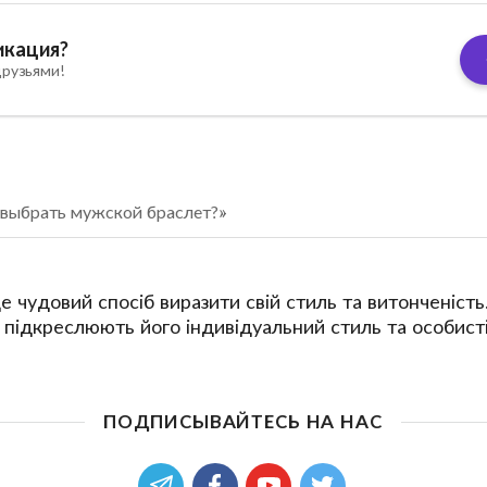
икация?
рузьями!
 выбрать мужской браслет?»
це чудовий спосіб виразити свій стиль та витонченіс
, підкреслюють його індивідуальний стиль та особисті
ПОДПИСЫВАЙТЕСЬ НА НАС