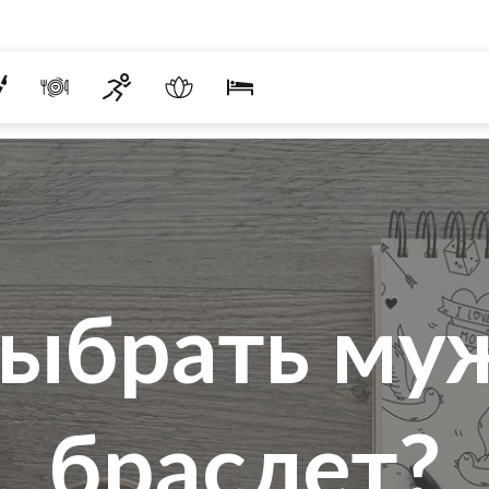
выбрать му
браслет?