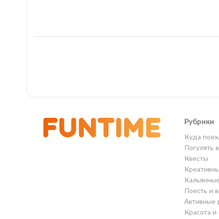
Рубрики
Куда поех
Погулять 
Квесты
Креативны
Кальянны
Поесть и 
Активные 
Красота и