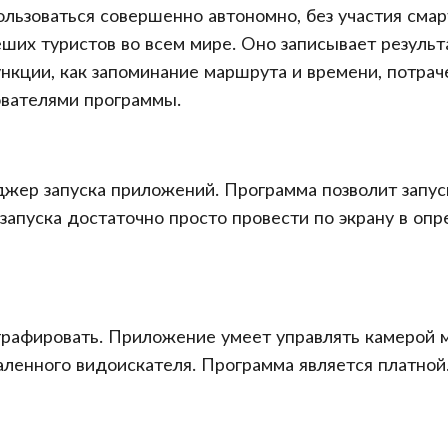
ользоваться совершенно автономно, без участия см
ших туристов во всем мире. Оно записывает результа
ункции, как запоминание маршрута и времени, потрач
ователями программы.
ер запуска приложений. Программа позволит запуска
апуска достаточно просто провести по экрану в опр
графировать. Приложение умеет управлять камерой м
аленного видоискателя. Программа является платной