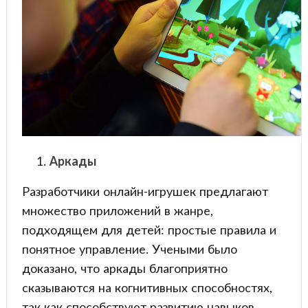
Аркады
Разработчики онлайн-игрушек предлагают
множество приложений в жанре,
подходящем для детей: простые правила и
понятное управление. Учеными было
доказано, что аркады благоприятно
сказываются на когнитивных способностях,
так как способствуют развитию навыков