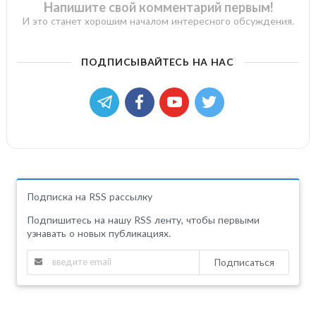
Напишите свой комментарий первым!
И это станет хорошим началом интересного обсуждения.
ПОДПИСЫВАЙТЕСЬ НА НАС
Подписка на RSS рассылку
Подпишитесь на нашу RSS ленту, чтобы первыми
узнавать о новых публикациях.
Подписаться