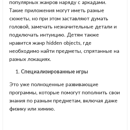
популярных жанров наряду с аркадами.
Такие приложения могут иметь разные
сюжеты, но при этом заставляют думать
головой, замечать незначительные детали и
подключать интуицию. Детям также
нравится жанр hidden objects, где
необходимо найти предметы, спрятанные на
разных локациях.
Специализированные игры
Это уже полноценные развивающие
программы, которые помогут пополнить свои
знания по разным предметам, включая даже
физику или химию.