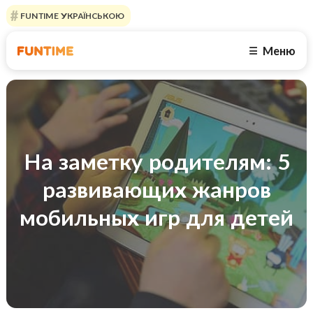
FUNTIME УКРАЇНСЬКОЮ
Меню
☰
На заметку родителям: 5
развивающих жанров
мобильных игр для детей