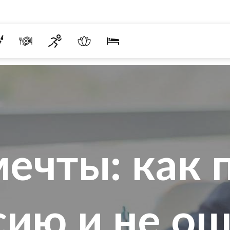
мечты: как 
ию и не о