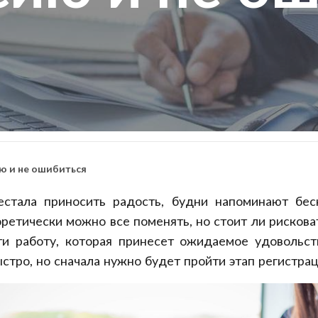
ю и не ошибиться
естала приносить радость, будни напоминают беск
оретически можно все поменять, но стоит ли рисков
ти работу, которая принесет ожидаемое удовольс
стро, но сначала нужно будет пройти этап регистрац