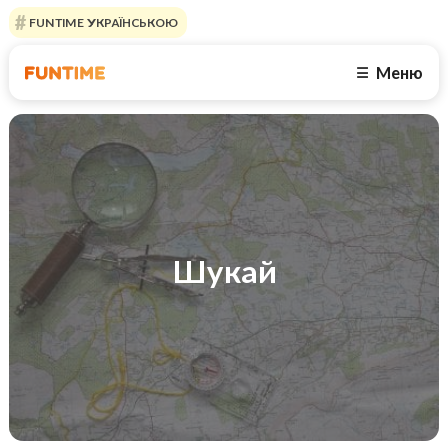
FUNTIME УКРАЇНСЬКОЮ
Меню
☰
Шукай