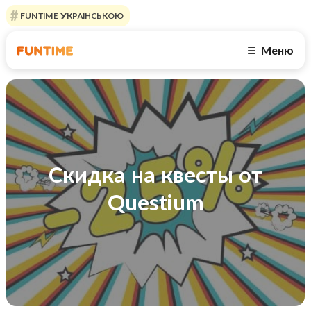
FUNTIME УКРАЇНСЬКОЮ
Меню
☰
Скидка на квесты от
Questium