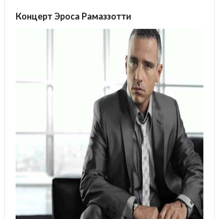
Концерт Эроса Рамаззотти