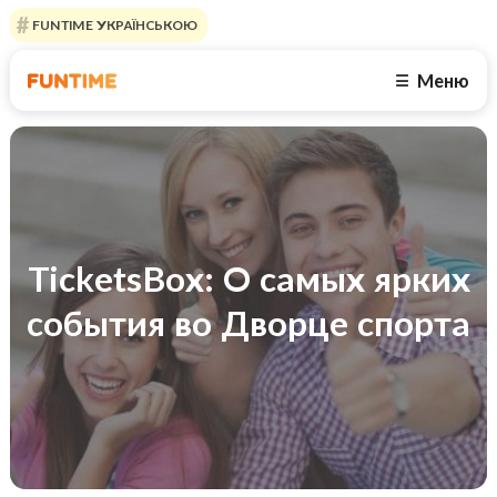
FUNTIME УКРАЇНСЬКОЮ
Меню
☰
TicketsBox: О самых ярких
события во Дворце спорта