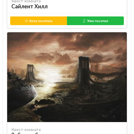
Квест-комната
Сайлент Хилл
Хочу посетить
Уже посетил
Квест-комната