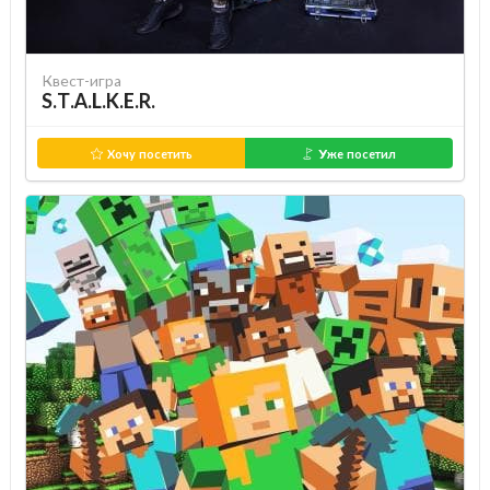
Квест-игра
S.T.A.L.K.E.R.
Хочу посетить
Уже посетил