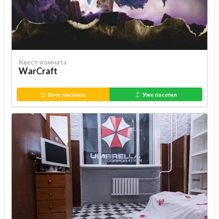
Квест-комната
WarCraft
Хочу посетить
Уже посетил