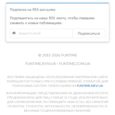
Подписка на RSS рассылку
Подпишитесь на нашу RSS ленту, чтобы первыми
узнавать о новых публикациях.
Подписаться
© 2015-2026 FUNTIME
FUNTIME.KYIV.UA
•
FUNTIME.COM.UA
ВСЕ ПРАВА ЗАЩИЩЕНЫ. ИСПОЛЬЗОВАНИЕ МАТЕРИАЛОВ САЙТА
РАЗРЕШАЕТСЯ ТОЛЬКО ПРИ УСЛОВИИ ПРЯМОЙ, ОТКРЫТОЙ ДЛЯ
ПОИСКОВЫХ СИСТЕМ, ГИПЕРССЫЛКИ НА
FUNTIME.KIEV.UA
ВСЯ ИНФОРМАЦИЯ, ПРЕДСТАВЛЕННАЯ НА ДАННОМ ВЕБ-РЕСУРСЕ,
ПРЕДНАЗНАЧЕНА ДЛЯ ЛИЦ СТАРШЕ 21 ГОДА, ИСКЛЮЧИТЕЛЬНО
ДЛЯ ОЗНАКОМЛЕНИЯ, ПО ПРИНЦИПУ «КАК ЕСТЬ», БЕЗ ГАРАНТИЙ
ПОЛНОТЫ, ТОЧНОСТИ, АКТУАЛЬНОСТИ, СВОЕВРЕМЕННОСТИ, И
БЕЗ ИНЫХ ПОДРАЗУМЕВАЕМЫХ ГАРАНТИЙ.