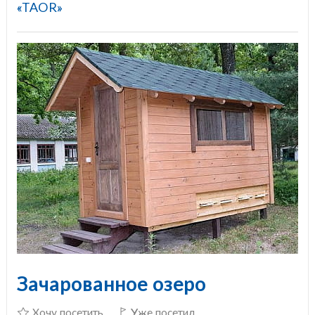
«TAOR»
Зачарованное озеро
Хочу посетить
Уже посетил