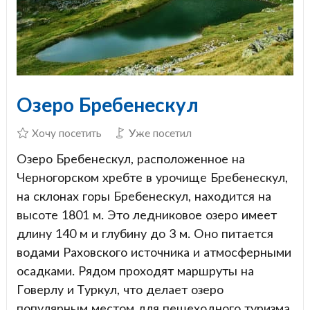
Озеро Бребенескул
Хочу посетить
Уже посетил
Озеро Бребенескул, расположенное на
Черногорском хребте в урочище Бребенескул,
на склонах горы Бребенескул, находится на
высоте 1801 м. Это ледниковое озеро имеет
длину 140 м и глубину до 3 м. Оно питается
водами Раховского источника и атмосферными
осадками. Рядом проходят маршруты на
Говерлу и Туркул, что делает озеро
популярным местом для пешеходного туризма.