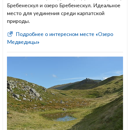
Бребенескул и озеро Бребенескул. Идеальное
место для уединения среди карпатской
природы.
Подробнее о интересном месте «Озеро
Медведицы»