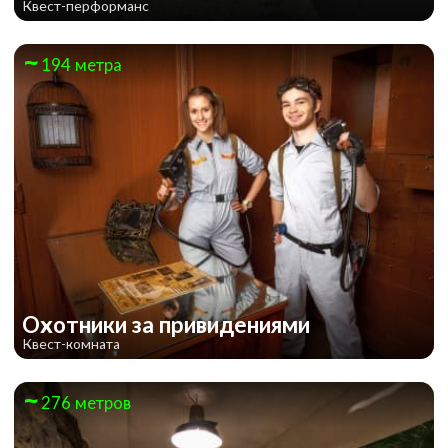
Квест-перформанс
194 метра
Охотники за привидениями
Квест-комната
276 метров