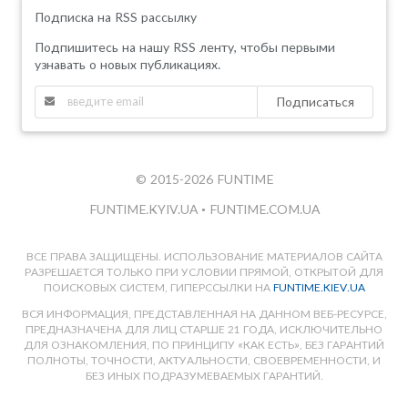
Подписка на RSS рассылку
Подпишитесь на нашу RSS ленту, чтобы первыми
узнавать о новых публикациях.
Подписаться
© 2015-2026 FUNTIME
FUNTIME.KYIV.UA
•
FUNTIME.COM.UA
ВСЕ ПРАВА ЗАЩИЩЕНЫ. ИСПОЛЬЗОВАНИЕ МАТЕРИАЛОВ САЙТА
РАЗРЕШАЕТСЯ ТОЛЬКО ПРИ УСЛОВИИ ПРЯМОЙ, ОТКРЫТОЙ ДЛЯ
ПОИСКОВЫХ СИСТЕМ, ГИПЕРССЫЛКИ НА
FUNTIME.KIEV.UA
ВСЯ ИНФОРМАЦИЯ, ПРЕДСТАВЛЕННАЯ НА ДАННОМ ВЕБ-РЕСУРСЕ,
ПРЕДНАЗНАЧЕНА ДЛЯ ЛИЦ СТАРШЕ 21 ГОДА, ИСКЛЮЧИТЕЛЬНО
ДЛЯ ОЗНАКОМЛЕНИЯ, ПО ПРИНЦИПУ «КАК ЕСТЬ», БЕЗ ГАРАНТИЙ
ПОЛНОТЫ, ТОЧНОСТИ, АКТУАЛЬНОСТИ, СВОЕВРЕМЕННОСТИ, И
БЕЗ ИНЫХ ПОДРАЗУМЕВАЕМЫХ ГАРАНТИЙ.