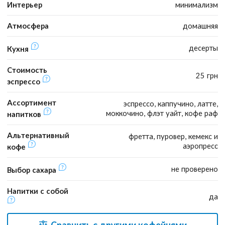
Интерьер
минимализм
Атмосфера
домашняя
десерты
Кухня
Стоимость
25 грн
эспрессо
Ассортимент
эспрессо, каппучино, латте,
моккочино, флэт уайт, кофе раф
напитков
Альтернативный
фретта, пуровер, кемекс и
аэропресс
кофе
не проверено
Выбор сахара
Напитки с собой
да
Сравнить с другими кофейнями