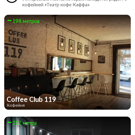
кофейней «Театр кофе Каффа»
198 метров
Coffee Club 119
Кофейня
212 метра