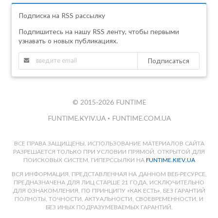
Подписка на RSS рассылку
Подпишитесь на нашу RSS ленту, чтобы первыми
узнавать о новых публикациях.
Подписаться
© 2015-2026 FUNTIME
FUNTIME.KYIV.UA
•
FUNTIME.COM.UA
ВСЕ ПРАВА ЗАЩИЩЕНЫ. ИСПОЛЬЗОВАНИЕ МАТЕРИАЛОВ САЙТА
РАЗРЕШАЕТСЯ ТОЛЬКО ПРИ УСЛОВИИ ПРЯМОЙ, ОТКРЫТОЙ ДЛЯ
ПОИСКОВЫХ СИСТЕМ, ГИПЕРССЫЛКИ НА
FUNTIME.KIEV.UA
ВСЯ ИНФОРМАЦИЯ, ПРЕДСТАВЛЕННАЯ НА ДАННОМ ВЕБ-РЕСУРСЕ,
ПРЕДНАЗНАЧЕНА ДЛЯ ЛИЦ СТАРШЕ 21 ГОДА, ИСКЛЮЧИТЕЛЬНО
ДЛЯ ОЗНАКОМЛЕНИЯ, ПО ПРИНЦИПУ «КАК ЕСТЬ», БЕЗ ГАРАНТИЙ
ПОЛНОТЫ, ТОЧНОСТИ, АКТУАЛЬНОСТИ, СВОЕВРЕМЕННОСТИ, И
БЕЗ ИНЫХ ПОДРАЗУМЕВАЕМЫХ ГАРАНТИЙ.