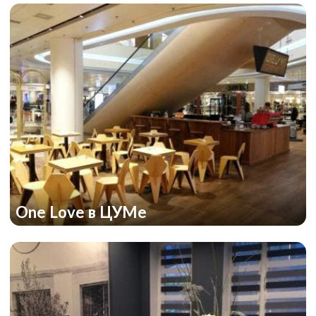
One Love в ЦУМе