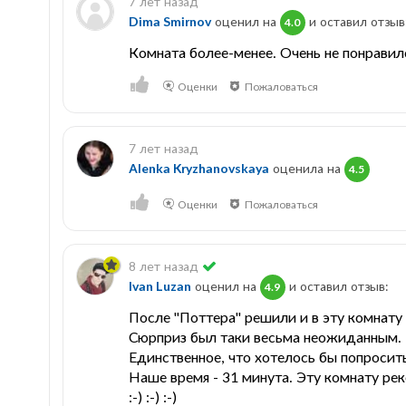
7 лет назад
Dima Smirnov
оценил на
и оставил отзыв
4.0
Комната более-менее. Очень не понравилос
Оценки
Пожаловаться
7 лет назад
Alenka Kryzhanovskaya
оценила на
4.5
Оценки
Пожаловаться
8 лет назад
Ivan Luzan
оценил на
и оставил отзыв:
4.9
После "Поттера" решили и в эту комнату
Сюрприз был таки весьма неожиданным.
Единственное, что хотелось бы попросить
Наше время - 31 минута. Эту комнату р
:-) :-) :-)