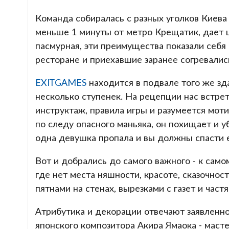
Команда собиралась с разных уголков Киева
меньше 1 минуты от метро Крещатик, дает 
пасмурная, эти преимущества показали себя
ресторане и приехавшие заранее согревалис
EXITGAMES
находится в подвале того же зда
несколько ступенек. На рецепции нас встре
инструктаж, правила игры и разумеется моти
по следу опасного
маньяка
, он похищает и у
одна девушка пропала и вы должны спасти е
Вот и добрались до самого важного - к само
где нет места няшности, красоте, сказочнос
пятнами на стенах, вырезками с газет и част
Атрибутика и декорации отвечают заявленн
японского композитора Акира Ямаока - маст