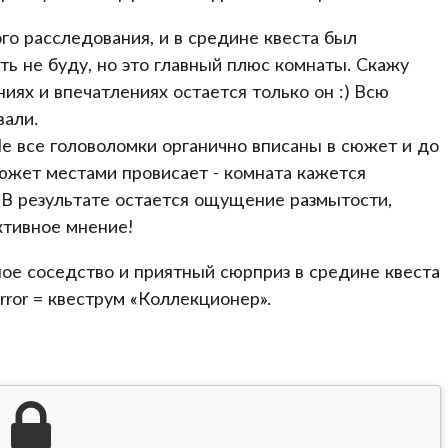
о расследования, и в средине квеста был
ь не буду, но это главный плюс комнаты. Скажу
иях и впечатлениях остается только он :) Всю
али.
Не все головоломки органично вписаны в сюжет и до
сюжет местами провисает - комната кажется
 В результате остается ощущение размытости,
ктивное мнение!
ое соседство и приятный сюрприз в средине квеста
rror = квеструм «Коллекционер».