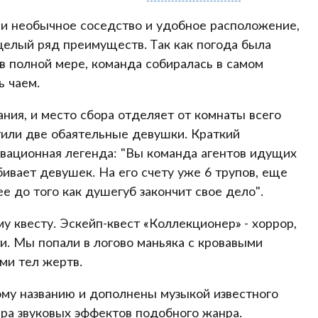
 и необычное соседство и удобное расположение,
целый ряд преимуществ. Так как погода была
 в полной мере, команда собиралась в самом
ь чаем.
ния, и место сбора отделяет от комнаты всего
тили две обаятельные девушки. Краткий
вационная легенда: "
Вы команда агентов идущих
бивает девушек. На его счету уже 6 трупов, еще
е до того как душегуб закончит свое дело
".
му квесту. Эскейп-квест «Коллекционер» - хоррор,
ти. Мы попали в логово маньяка с кровавыми
ями тел жертв.
ому названию и дополнены музыкой известного
ера звуковых эффектов подобного жанра.