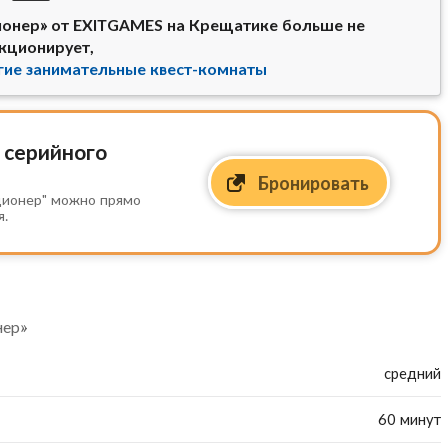
ионер» от EXITGAMES на Крещатике больше не
кционирует,
гие занимательные квест-комнаты
 серийного
Бронировать
ционер" можно прямо
я.
нер»
средний
60 минут