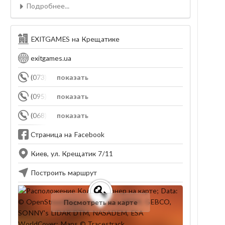
Подробнее...
EXITGAMES на Крещатике
exitgames.ua
(073) 160-16-55
показать
(095) 939-02-56
показать
(068) 417-27-35
показать
Страница на Facebook
Киев, ул. Крещатик 7/11
Построить маршрут
Посмотреть на карте