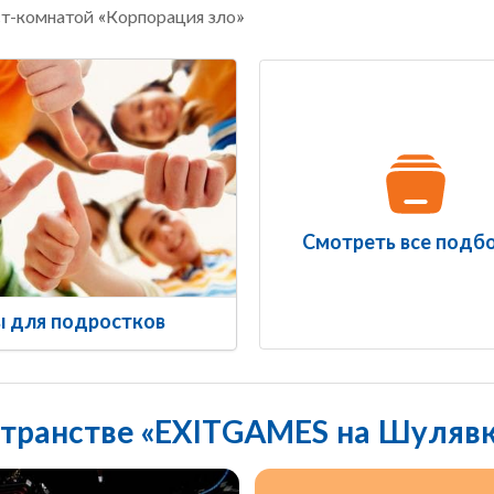
ст-комнатой «Корпорация зло»
Смотреть все подб
ы для подростков
странстве «EXITGAMES на Шуляв