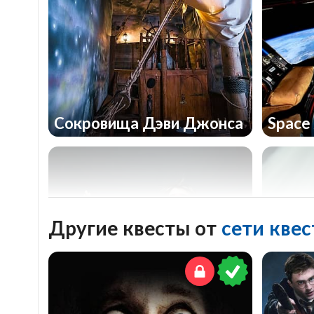
Сокровища Дэви Джонса
Space
Другие квесты от
сети кве
Проклятие лабиринта
Кольц