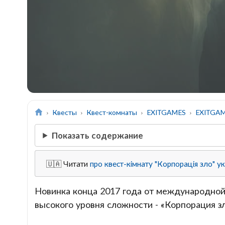
Квесты
Квест-комнаты
EXITGAMES
EXITGAM
Показать содержание
🇺🇦 Читати
про квест-кімнату "Корпорація зло" у
Новинка конца 2017 года от международно
высокого уровня сложности - «Корпорация зл