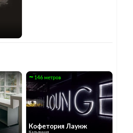
а
Острее, чем чили
146 метров
Кофетория Лаунж
Кальянная