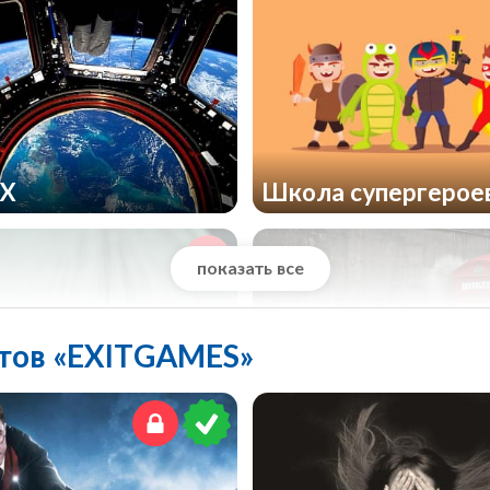
 X
Школа супергерое
показать все
стов «EXITGAMES»
о Нибелунгов
Телефонная будка