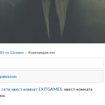
ES на Шулявке
Корпорация зло
країнською
й
сети квест комнат EXITGAMES
: квест-комната
о».