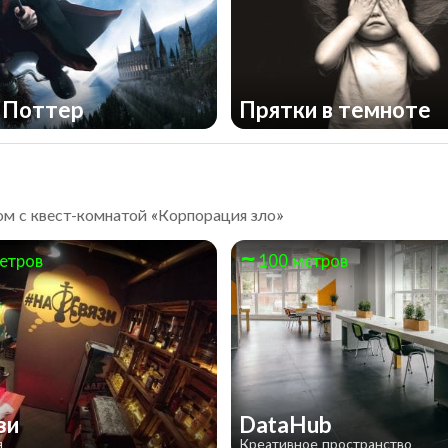
 Поттер
Прятки в темноте
ица графа
улы
Под куполом цирк
ом с квест-комнатой «Корпорация зло»
етров
100 метров
зи
DataHub
я
Креативное пространство