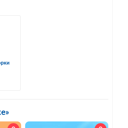
орки
ке»