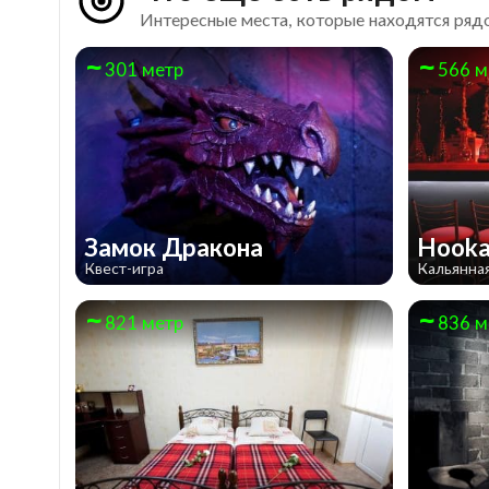
Интересные места, которые находятся рядо
301 метр
566 м
Замок Дракона
Hooka
Квест-игра
Кальянна
821 метр
836 м