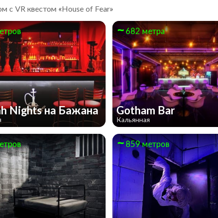
м с VR квестом «House of Fear»
етров
682 метра
h Nights на Бажана
Gotham Bar
я
Кальянная
етров
859 метров