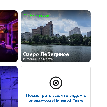
797 метров
Озеро Лебединое
Интересное место
Посмотреть все, что рядом с
vr квестом «House of Fear»