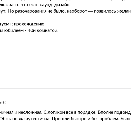
люс за то что есть саунд-дизайн.
нут. Но разочарования не было, наоборот — появилось жела
дуем к прохождению.
м юбилеем - 40й комнатой.
ыв:
мичная и несложная. С логикой все в порядке. Вполне подой
Обстановка аутентична. Прошли быстро и без проблем. Было 