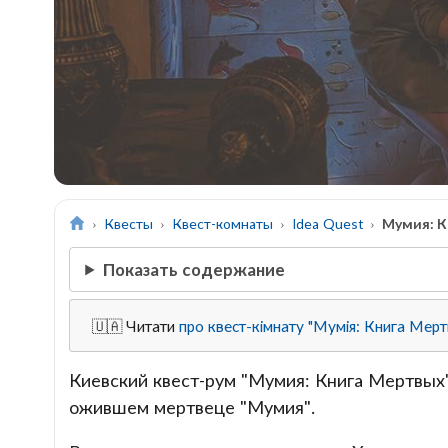
Квесты
Квест-комнаты
Idea Quest
Мумия: К
Показать содержание
🇺🇦 Читати
про квест-кімнату "Мумія: Книга Мерт
Киевский квест-рум "Мумия: Книга Мертвых
ожившем мертвеце "Мумия".