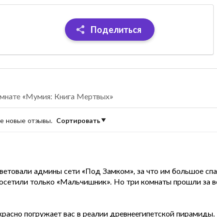
Поделиться
омнате «Мумия: Книга Мертвых»
ые новые отзывы.
Сортировать
ветовали админы сети «Под Замком», за что им большое спа
посетили только «Мальчишник». Но три комнаты прошли за в
красно погружает вас в реалии древнеегипетской пирамид