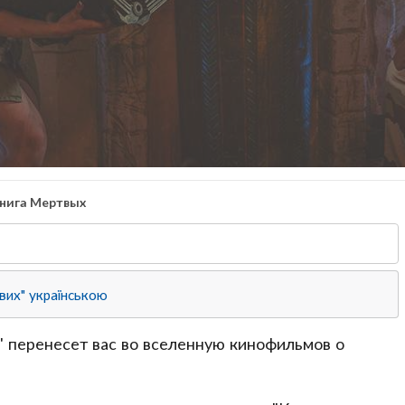
нига Мертвых
вих" українською
" перенесет вас во вселенную кинофильмов о