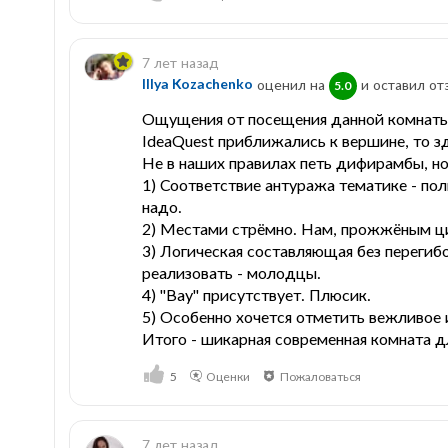
7 лет назад
Illya Kozachenko
оценил на
и оставил от
5.0
Ощущения от посещения данной комнаты 
IdeaQuest приближались к вершине, то зд
Не в наших правилах петь дифирамбы, но
1) Соответствие антуража тематике - пол
надо.
2) Местами стрёмно. Нам, прожжёным цини
3) Логическая составляющая без перегибо
реализовать - молодцы.
4) "Вау" присутствует. Плюсик.
5) Особенно хочется отметить вежливое 
Итого - шикарная современная комната дл
5
Оценки
Пожаловаться
7 лет назад