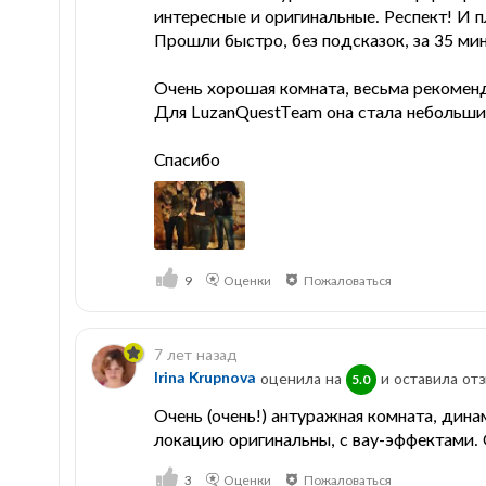
интересные и оригинальные. Респект! И п
Прошли быстро, без подсказок, за 35 ми
Очень хорошая комната, весьма рекомен
Для LuzanQuestTeam она стала небольши
Спасибо
9
Оценки
Пожаловаться
7 лет назад
Irina Krupnova
оценила на
и оставила отз
5.0
Очень (очень!) антуражная комната, дина
локацию оригинальны, с вау-эффектами. 
3
Оценки
Пожаловаться