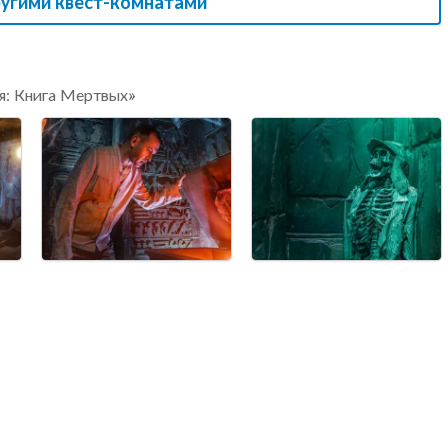
ругими квест-комнатами
я: Книга Мертвых»