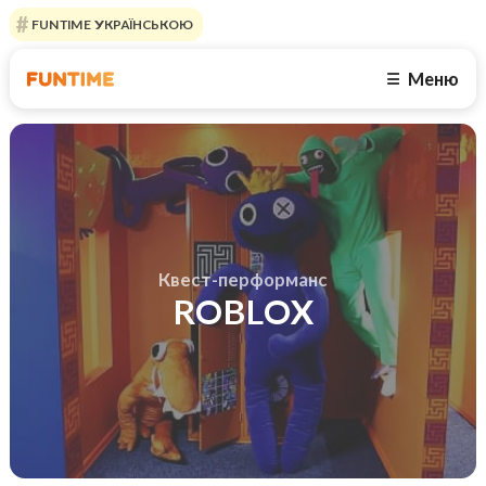
FUNTIME УКРАЇНСЬКОЮ
Меню
☰
Квест-перформанс
ROBLOX