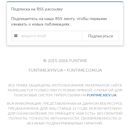
Подписка на RSS рассылку
Подпишитесь на нашу RSS ленту, чтобы первыми
узнавать о новых публикациях.
Подписаться
© 2015-2026 FUNTIME
FUNTIME.KYIV.UA
•
FUNTIME.COM.UA
ВСЕ ПРАВА ЗАЩИЩЕНЫ. ИСПОЛЬЗОВАНИЕ МАТЕРИАЛОВ САЙТА
РАЗРЕШАЕТСЯ ТОЛЬКО ПРИ УСЛОВИИ ПРЯМОЙ, ОТКРЫТОЙ ДЛЯ
ПОИСКОВЫХ СИСТЕМ, ГИПЕРССЫЛКИ НА
FUNTIME.KIEV.UA
ВСЯ ИНФОРМАЦИЯ, ПРЕДСТАВЛЕННАЯ НА ДАННОМ ВЕБ-РЕСУРСЕ,
ПРЕДНАЗНАЧЕНА ДЛЯ ЛИЦ СТАРШЕ 21 ГОДА, ИСКЛЮЧИТЕЛЬНО
ДЛЯ ОЗНАКОМЛЕНИЯ, ПО ПРИНЦИПУ «КАК ЕСТЬ», БЕЗ ГАРАНТИЙ
ПОЛНОТЫ, ТОЧНОСТИ, АКТУАЛЬНОСТИ, СВОЕВРЕМЕННОСТИ, И
БЕЗ ИНЫХ ПОДРАЗУМЕВАЕМЫХ ГАРАНТИЙ.