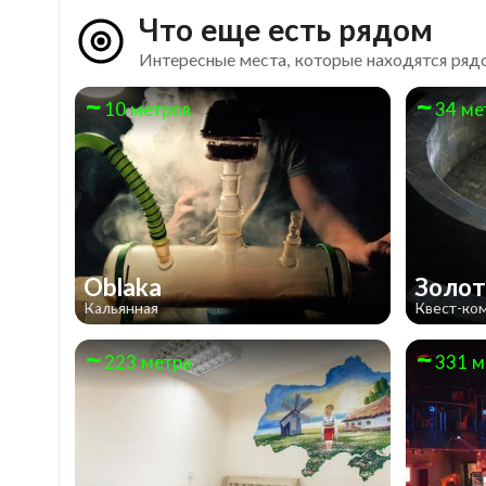
Что еще есть рядом
Интересные места, которые находятся ряд
10 метров
34 ме
Oblaka
Золот
Кальянная
Квест-ко
223 метра
331 м