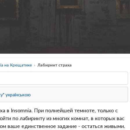
ia на Крещатике
Лабиринт страха
ху" українською
аха в Insomnia. При полнейшей темноте, только с
ти по лабиринту из многих комнат, в которых вас
том ваше единственное задание - остаться живыми.