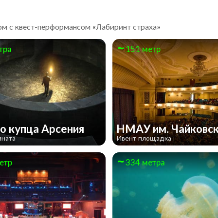
ом с квест-перформансом «Лабиринт страха»
тра
151 метр
о купца Арсения
НМАУ им. Чайковс
мната
Ивент площадка
етр
334 метра