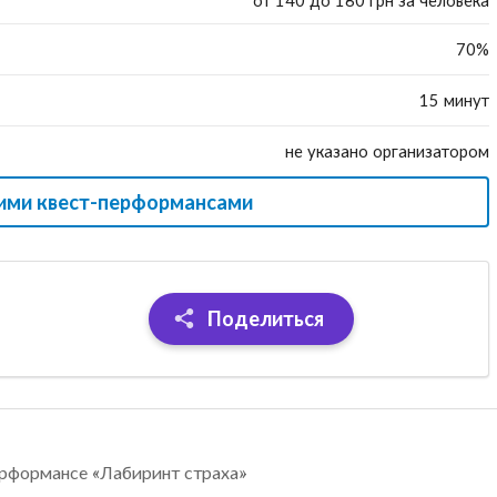
от 140 до 180 грн за человека
70%
15 минут
не указано организатором
гими квест-перформансами
Поделиться
ерформансе «Лабиринт страха»