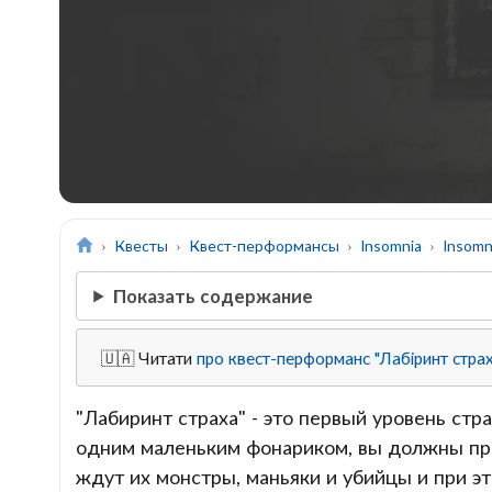
Квесты
Квест-перформансы
Insomnia
Insomn
Показать содержание
🇺🇦 Читати
про квест-перформанс "Лабіринт стра
"Лабиринт страха" - это первый уровень стр
одним маленьким фонариком, вы должны прой
ждут их монстры, маньяки и убийцы и при э