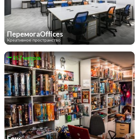
ПеремогаOffices
Креативное пространство
357 метров
Гекс