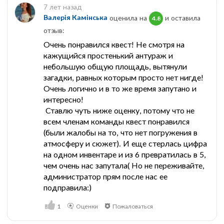
7 лет назад
Валерія Камінська
оценила на
и оставила
4.8
отзыв:
Очень понравился квест! Не смотря на
кажущийся простенький антураж и
небольшую общую площадь, вытянули
загадки, равных которым просто нет нигде!
Очень логично и в то же время запутано и
интересно!
Ставлю чуть ниже оценку, потому что не
всем членам команды квест понравился
(были жалобы на то, что нет погружения в
атмосферу и сюжет). И еще стерлась цифра
на одном инвентаре и из 6 превратилась в 5,
чем очень нас запутала( Но не переживайте,
администратор прям после нас ее
подправила:)
1
Оценки
Пожаловаться