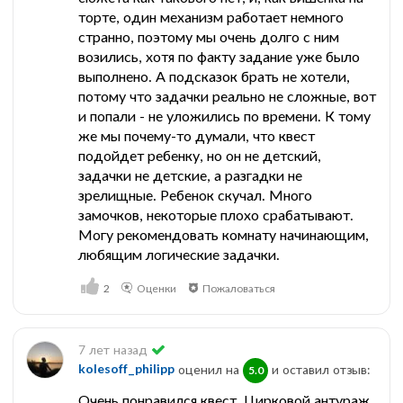
торте, один механизм работает немного
странно, поэтому мы очень долго с ним
возились, хотя по факту задание уже было
выполнено. А подсказок брать не хотели,
потому что задачки реально не сложные, вот
и попали - не уложились по времени. К тому
же мы почему-то думали, что квест
подойдет ребенку, но он не детский,
задачки не детские, а разгадки не
зрелищные. Ребенок скучал. Много
замочков, некоторые плохо срабатывают.
Могу рекомендовать комнату начинающим,
любящим логические задачки.
2
Оценки
Пожаловаться
7 лет назад
kolesoff_philipp
оценил на
и оставил отзыв:
5.0
Очень понравился квест. Цирковой антураж