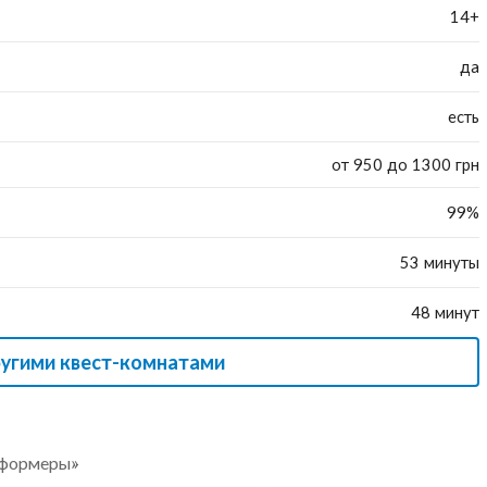
14+
да
есть
от 950 до 1300 грн
99%
53 минуты
48 минут
ругими квест-комнатами
сформеры»