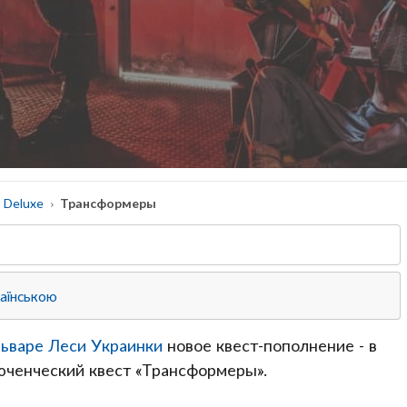
Deluxe
Трансформеры
раїнською
льваре Леси Украинки
новое квест-пополнение - в
юченческий квест «Трансформеры».