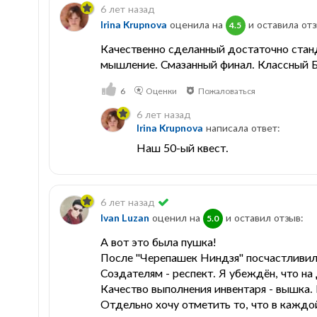
6 лет назад
Irina Krupnova
оценила на
и оставила отз
4.5
Качественно сделанный достаточно станд
мышление. Смазанный финал. Классный 
6
Оценки
Пожаловаться
6 лет назад
Irina Krupnova
написала ответ:
Наш 50-ый квест.
6 лет назад
Ivan Luzan
оценил на
и оставил отзыв:
5.0
А вот это была пушка!
После "Черепашек Ниндзя" посчастливил
Создателям - респект. Я убеждён, что на
Качество выполнения инвентаря - вышка.
Отдельно хочу отметить то, что в каждой