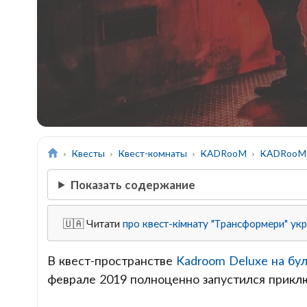
Квесты
Квест-комнаты
KADRooM
KADRooM 
Показать содержание
🇺🇦 Читати
про квест-кімнату "Трансформери" ук
В квест-пространстве
Kadroom Deluxe на бу
феврале 2019 полноценно запустился прикл