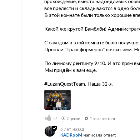
прохождение, вместо надоедливых оповещ
все прелести и складываются в одно бол
В этой комнате были только хорошие впе
Какой же крутой Бамблби! Администратор
С саундом в этой комнате было получше.
Прошли "Трансформеров" почти сами. Но 
По личному рейтингу 9/10. И это прям в
Мы придём к вам ещё.
#LuzanQuestTeam. Наша 32-я.
12
Оценки
Пожаловаться
6 лет назад
KADRooM
написала ответ: