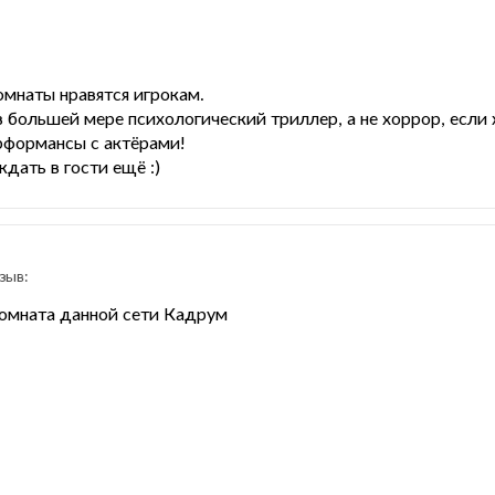
омнаты нравятся игрокам.
в большей мере психологический триллер, а не хоррор, если
рформансы с актёрами!
дать в гости ещё :)
зыв:
комната данной сети Кадрум