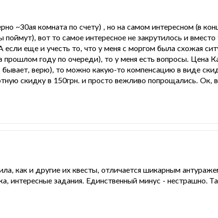
но ~30ая комната по счету) , но на самом интересном (в ко
поймут), вот то самое интересное не закрутилось и вместо 
А если еще и учесть то, что у меня с моргом была схожая си
 прошлом году по очереди), то у меня есть вопросы. Цена 
, бывает, верю), то можно какую-то компенсацию в виде скид
ртную скидку в 150грн. и просто вежливо попрощались. Ок, в
ла, как и другие их квесты, отличается шикарным антураже
ка, интересные задания. Единственный минус - нестрашно. Т