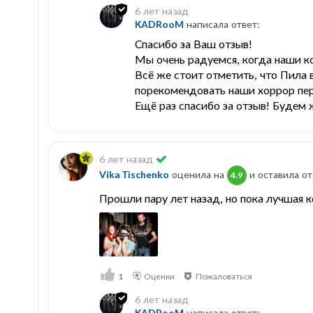
6 лет назад
KADRooM
написала ответ:
Спасибо за Ваш отзыв!
Мы очень радуемся, когда наши к
Всё же стоит отметить, что Пила 
порекомендовать наши хоррор пе
Ещё раз спасибо за отзыв! Будем ж
6 лет назад
Vika Tischenko
оценила на
и оставила от
4.9
Прошли пару лет назад, но пока лучшая 
1
Оценки
Пожаловаться
6 лет назад
KADRooM
написала ответ: