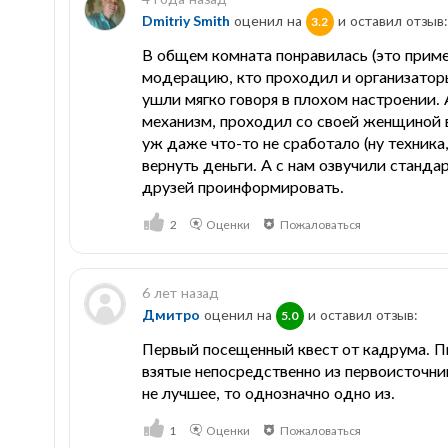
Dmitriy Smith
оценил на
и оставил отзыв:
3.2
В общем комната понравилась (это пример
модерацию, кто проходил и организаторы 
ушли мягко говоря в плохом настроении. 
механизм, проходил со своей женщиной в
уж даже что-то не сработало (ну техника
вернуть деньги. А с нам озвучили станда
друзей проинформировать.
2
Оценки
Пожаловаться
6 лет назад
Дмитро
оценил на
и оставил отзыв:
5.0
Первый посещенный квест от кадрума. Пи
взятые непосредственно из первоисточни
не лучшее, то однозначно одно из.
1
Оценки
Пожаловаться