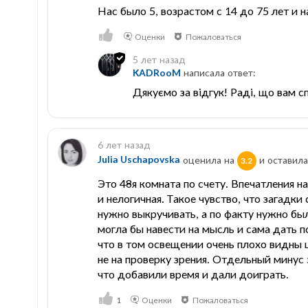
Нас было 5, возрастом с 14 до 75 лет и н
Оценки
Пожаловаться
5 лет назад
KADRooM
написала ответ:
Дякуємо за відгук! Раді, що вам с
6 лет назад
Julia Uschapovska
оценила на
и оставила
3.2
Это 48я комната по счету. Впечатления н
и нелогичная. Такое чувство, что загадки
нужно выкручивать, а по факту нужно был
могла бы навести на мысль и сама дать п
что в том освещении очень плохо видны 
не на проверку зрения. Отдельный минус 
что добавили время и дали доиграть.
1
Оценки
Пожаловаться