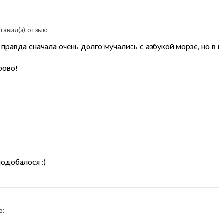
тавил(a) отзыв:
правда сначала очень долго мучались с азбукой морзе, но в 
рово!
подобалося :)
в: