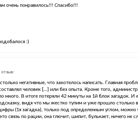
ам очень понравилось!!! Спасибо!!!
подобалося :)
 отзыв:
астолько негативные, что захотелось написать. Главная пробл
 составлял человек [...] или без опыта. Кроме того, админист
о много. В итоге потеряли 42 минуты на 1й блок загадок. И
одсказку, видя что мы жестко тупим и уже прошло столько в
цифры (1я загадка), только под определенным углом, можно 
это связь по рации, она глючит, шипит, булькает, ничего не 