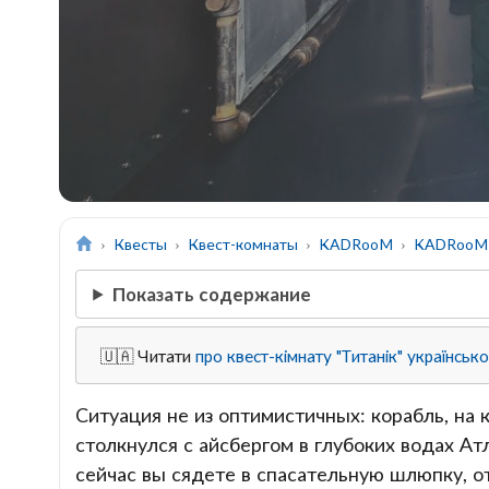
Квесты
Квест-комнаты
KADRooM
KADRooM 
Показать содержание
🇺🇦 Читати
про квест-кімнату "Титанік" українськ
Ситуация не из оптимистичных: корабль, на
столкнулся с айсбергом в глубоких водах Атл
сейчас вы сядете в спасательную шлюпку, от