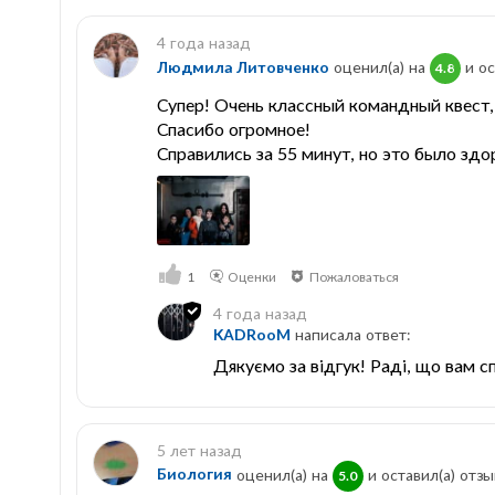
4 года назад
Людмила Литовченко
оценил(а) на
и ос
4.8
Супер! Очень классный командный квест, 
Спасибо огромное!
Справились за 55 минут, но это было здо
1
Оценки
Пожаловаться
4 года назад
KADRooM
написала ответ:
Дякуємо за відгук! Раді, що вам с
5 лет назад
Биология
оценил(а) на
и оставил(a) отзы
5.0