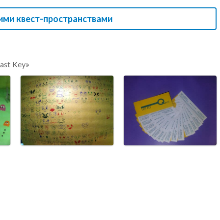
ими квест-пространствами
ast Key»