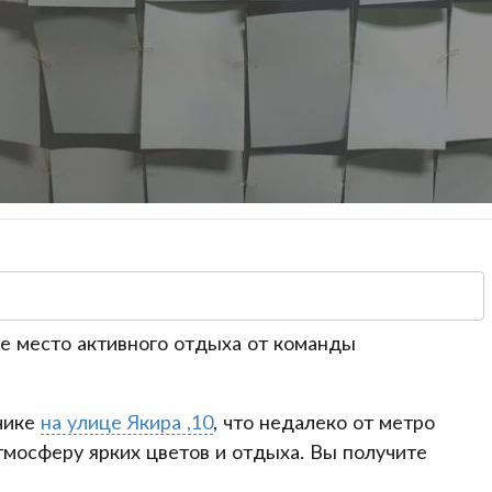
вое место активного отдыха от команды
чике
на улице Якира ,10
, что недалеко от метро
тмосферу ярких цветов и отдыха. Вы получите