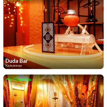
Гарри Поттер
Duda Bar
Кальянная
670 метров
Minecraft: Космические приключения