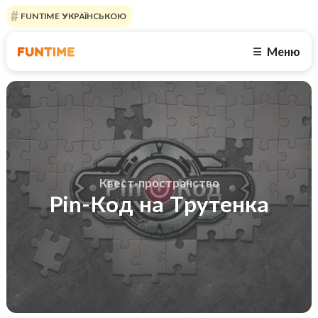
FUNTIME УКРАЇНСЬКОЮ
Меню
☰
Квест-пространство
Pin-Код на Трутенка