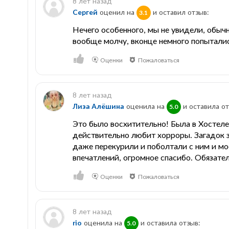
8 лет назад
Сергей
оценил на
и оставил отзыв:
3.1
Нечего особенного, мы не увидели, обычн
вообще молчу, вконце немного попыталис
Оценки
Пожаловаться
8 лет назад
Лиза Алёшина
оценила на
и оставила от
5.0
Это было восхитительно! Была в Хостеле,
действительно любит хорроры. Загадок з
даже перекурили и поболтали с ним и мо
впечатлений, огромное спасибо. Обязател
Оценки
Пожаловаться
8 лет назад
rio
оценила на
и оставила отзыв:
5.0