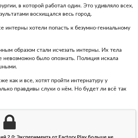
ргии, в которой работал один. Это удивляло всех,
зультатами восхищался весь город.
се интерны хотели попасть к безумно-гениальному
очным образом стали исчезать интерны. Их тела
е невозможно было опознать. Полиция искала
шными.
же как и все, хотят пройти интернатуру у
олько правдивы слухи о нём. Но будет ли всё так
 2.0: Эксперимент» от Factory Play больше не