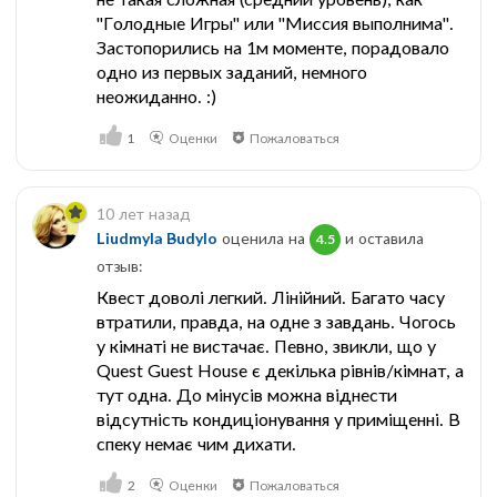
"Голодные Игры" или "Миссия выполнима".
Застопорились на 1м моменте, порадовало
одно из первых заданий, немного
неожиданно. :)
1
Оценки
Пожаловаться
10 лет назад
Liudmyla Budylo
оценила на
и оставила
4.5
отзыв:
Квест доволі легкий. Лінійний. Багато часу
втратили, правда, на одне з завдань. Чогось
у кімнаті не вистачає. Певно, звикли, що у
Quest Guest House є декілька рівнів/кімнат, а
тут одна. До мінусів можна віднести
відсутність кондиціонування у приміщенні. В
спеку немає чим дихати.
2
Оценки
Пожаловаться