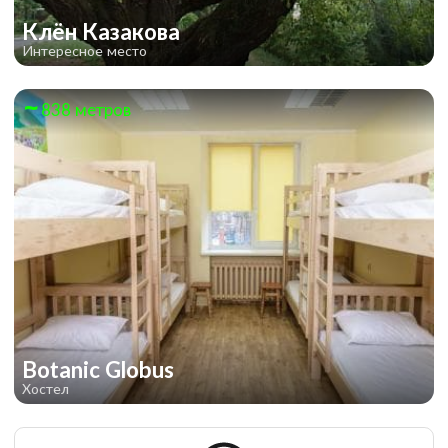
Клён Казакова
Интересное место
838 метров
Botanic Globus
Хостел