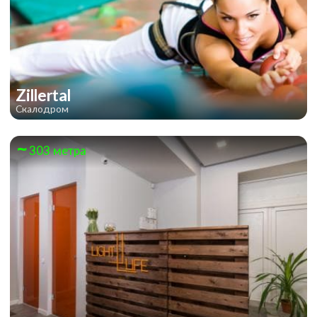
Zillertal
Скалодром
303 метра