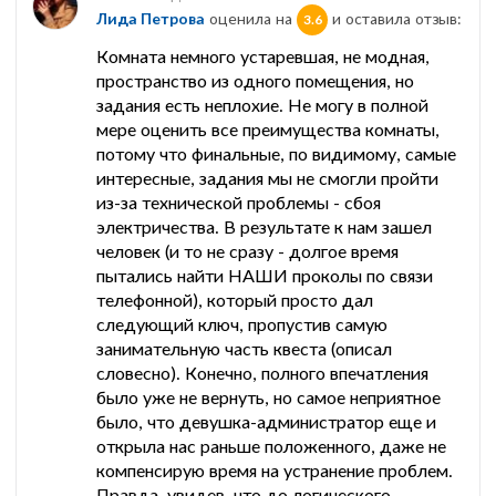
Лида Петрова
оценила на
и оставила отзыв:
3.6
Комната немного устаревшая, не модная,
пространство из одного помещения, но
задания есть неплохие. Не могу в полной
мере оценить все преимущества комнаты,
потому что финальные, по видимому, самые
интересные, задания мы не смогли пройти
из-за технической проблемы - сбоя
электричества. В результате к нам зашел
человек (и то не сразу - долгое время
пытались найти НАШИ проколы по связи
телефонной), который просто дал
следующий ключ, пропустив самую
занимательную часть квеста (описал
словесно). Конечно, полного впечатления
было уже не вернуть, но самое неприятное
было, что девушка-администратор еще и
открыла нас раньше положенного, даже не
компенсирую время на устранение проблем.
Правда, увидев, что до логического