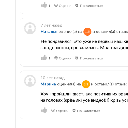
1
Оценки
Пожаловаться
9 лет назад
Наталья
оценил(а) на
и оставил(a) отзыв
1.5
Не понравился. Это уже не первый наш кв
загадочности, провалилась. Мало загадок
1
Оценки
Пожаловаться
10 лет назад
Марина
оценил(а) на
и оставил(a) отзыв:
3.1
Хоч і пройшли квест, але позитивних враж
на головах (крізь які усе видно!!!) крізь
Оценки
Пожаловаться