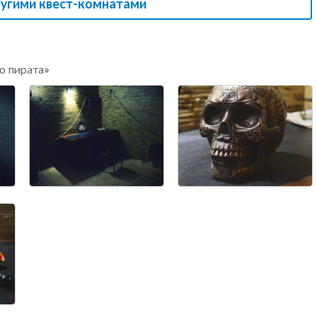
ругими квест-комнатами
о пирата»