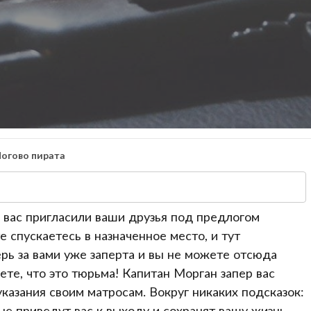
Логово пирата
а вас пригласили ваши друзья под предлогом
 спускаетесь в назначенное место, и тут
ерь за вами уже заперта и вы не можете отсюда
те, что это тюрьма! Капитан Морган запер вас
указания своим матросам. Вокруг никаких подсказок:
рые приведут вас к выходу и сохранят вашу жизнь.