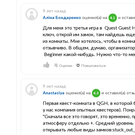
9 лет назад
Аліна Бондаренко
оценил(а) на
и остави
4.1
Для меня это третья игра в Quest Guest 
ключ, открой им замок, там найдешь еще
из комнаты. Мне хотелось, чтобы в комна
отзывчиво. В общем, думаю, организатор
Beginner какой-нибудь. Нужно что-то мен
Оценки
Пожаловаться
9 лет назад
Anastasiya
оценил(а) на
и оставил(a) отз
4.3
Первая квест-комната в QGH, в которой б
у нас компания опытных квестеров). Понр
"Сначала все это говорят, это временно, п
атмосферу отдельно +. Средний уровень с
открывать любые виды замков:stuck_out_