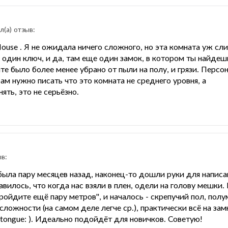
л(a) отзыв:
House . Я не ожидала ничего сложного, но эта комната уж с
 один ключ, и да, там еще один замок, в котором ты найде
те было более менее убрано от пыли на полу, и грязи. Персо
ам нужно писать что это комната не среднего уровня, а
ять, это не серьёзно.
ыв:
ыла пару месяцев назад, наконец-то дошли руки для написан
авилось, что когда нас взяли в плен, одели на голову мешки
ройдите ещё пару метров", и началось - скрепучий пол, полумр
ложности (на самом деле легче ср.), практически всё на зам
tongue: ). Идеально подойдёт для новичков. Советую!