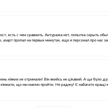
:
ест, есть с чем сравнить. Антуража нет, попытка скрыть обы
, азарт пропал на первых минутах, еще и персонал про нас 
ень ніяких не отримали! Він якийсь не цікавий. А ще було д
 усі кімнати, що ми маємо пройти. Не раджу! Є набагато кращі 