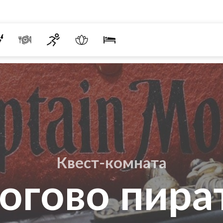
Квест-комната
огово пира