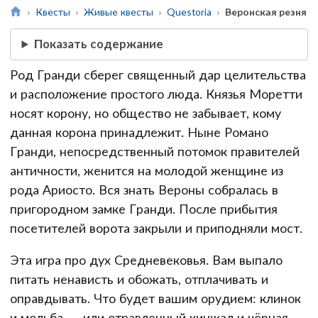
Квесты
Живые квесты
Questoria
Веронская резня
Показать содержание
Род Гранди сберег священный дар целительства
и расположение простого люда. Князья Моретти
носят корону, но общество не забывает, кому
данная корона принадлежит. Ныне Романо
Гранди, непосредственный потомок правителей
античности, женится на молодой женщине из
рода Ариосто. Вся знать Вероны собралась в
пригородном замке Гранди. После прибытия
посетителей ворота закрыли и приподняли мост.
Эта игра про дух Средневековья. Вам выпало
питать ненависть и обожать, отплачивать и
оправдывать. Что будет вашим орудием: клинок
и мольба — или отравленный кинжал и чёрная