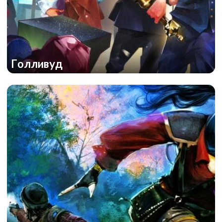
Тень фараона
Голливуд
Голливуд