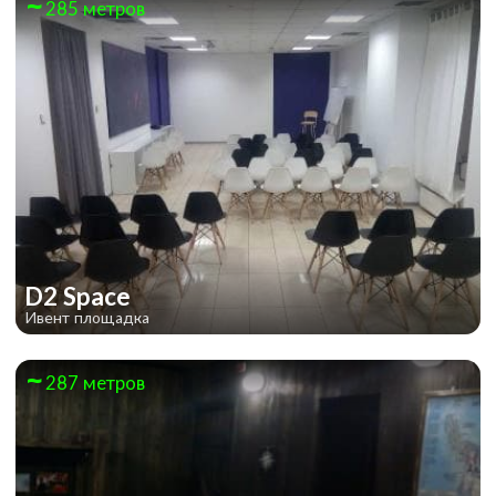
285 метров
Поцелуй вампира
D2 Space
Ивент площадка
287 метров
Зачарованный замок