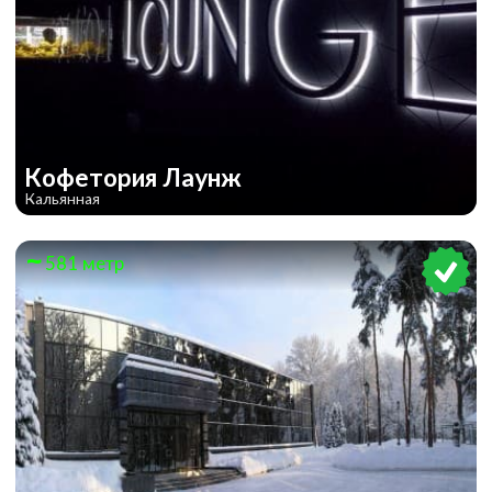
Кофетория Лаунж
Кальянная
581 метр