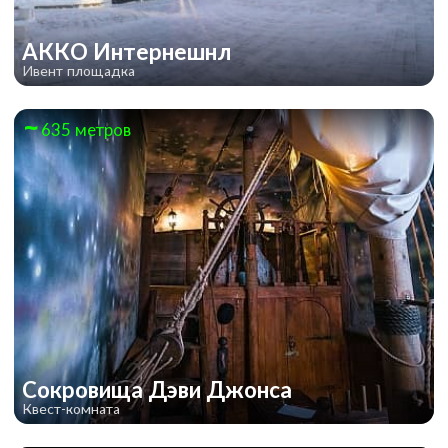
АККО Интернешнл
Ивент площадка
635 метров
Сокровища Дэви Джонса
Квест-комната