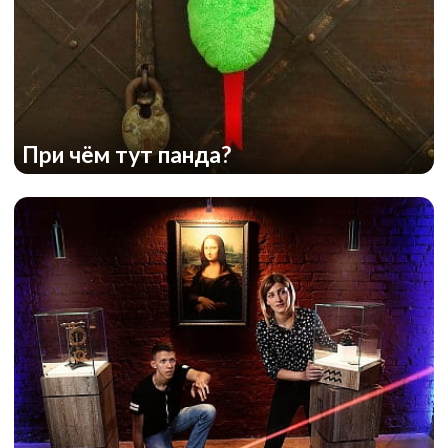
Эквилибриум
При чём тут панда?
Зона 51: Лаборатория