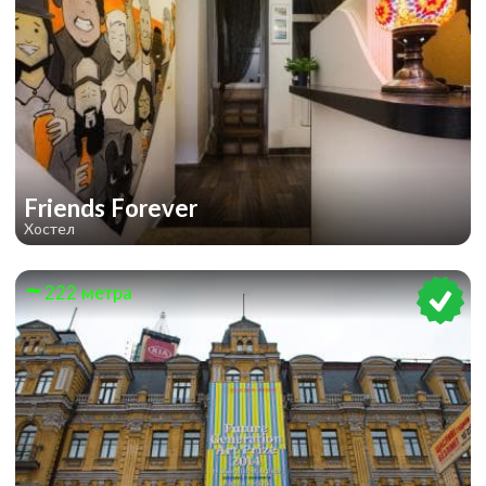
BEYOND MEDUSAS GATE
Friends Forever
Хостел
222 метра
ESCAPE THE LOST PYRAMID