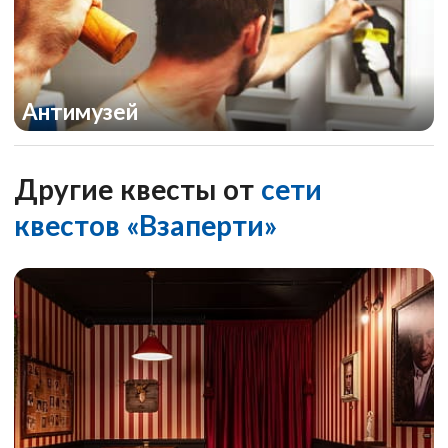
Антимузей
Другие квесты от
сети
квестов «Взаперти»