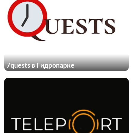
U.P.
7quests в Гидропарке
Симпсоны: потерянная серия