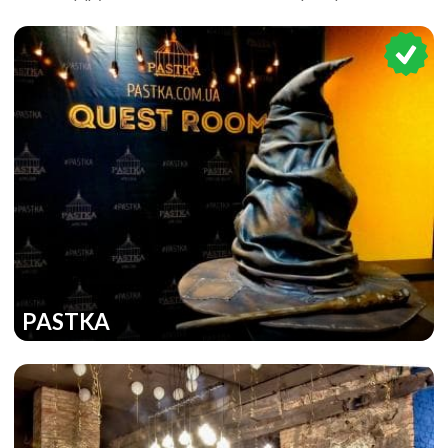
Эквилибриум
PASTKA