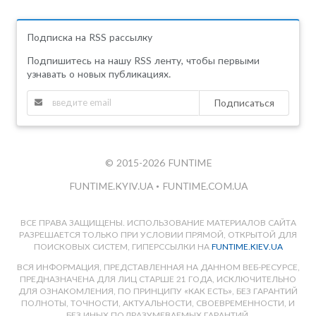
Подписка на RSS рассылку
Подпишитесь на нашу RSS ленту, чтобы первыми
узнавать о новых публикациях.
Подписаться
Inception
© 2015-2026 FUNTIME
FUNTIME.KYIV.UA
•
FUNTIME.COM.UA
ВСЕ ПРАВА ЗАЩИЩЕНЫ. ИСПОЛЬЗОВАНИЕ МАТЕРИАЛОВ САЙТА
РАЗРЕШАЕТСЯ ТОЛЬКО ПРИ УСЛОВИИ ПРЯМОЙ, ОТКРЫТОЙ ДЛЯ
ПОИСКОВЫХ СИСТЕМ, ГИПЕРССЫЛКИ НА
FUNTIME.KIEV.UA
ВСЯ ИНФОРМАЦИЯ, ПРЕДСТАВЛЕННАЯ НА ДАННОМ ВЕБ-РЕСУРСЕ,
ПРЕДНАЗНАЧЕНА ДЛЯ ЛИЦ СТАРШЕ 21 ГОДА, ИСКЛЮЧИТЕЛЬНО
ДЛЯ ОЗНАКОМЛЕНИЯ, ПО ПРИНЦИПУ «КАК ЕСТЬ», БЕЗ ГАРАНТИЙ
ПОЛНОТЫ, ТОЧНОСТИ, АКТУАЛЬНОСТИ, СВОЕВРЕМЕННОСТИ, И
БЕЗ ИНЫХ ПОДРАЗУМЕВАЕМЫХ ГАРАНТИЙ.