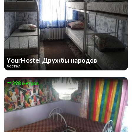
Однажды в Техасе
YourHostel Дружбы народов
Хостел
398 метров
Гарри Поттер и Магический Турнир