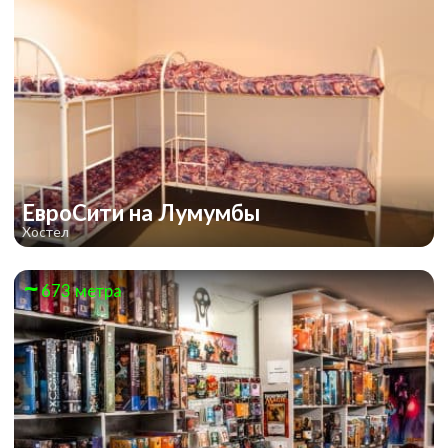
ESCAPE THE LOST PYRAMID
ЕвроСити на Лумумбы
Хостел
673 метра
Jungle Quest