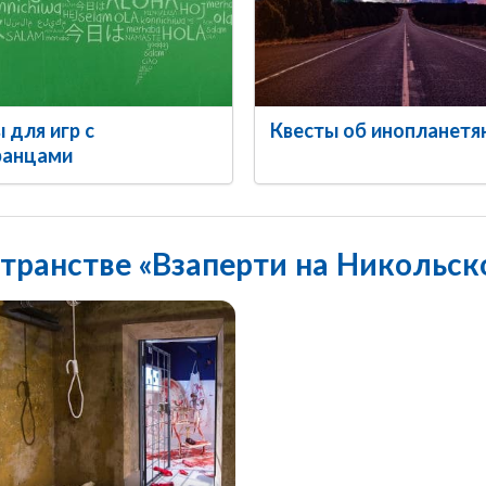
 для игр с
Квесты об инопланетя
ранцами
транстве «Взаперти на Никольск