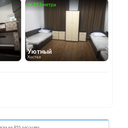
393 метра
Уютный
Хостел
ска на RSS рассылку