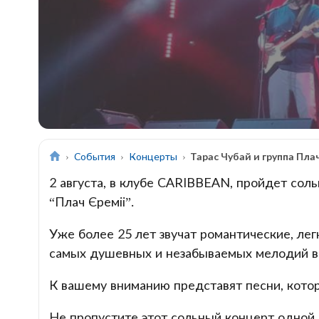
События
Концерты
Тарас Чубай и группа Пла
2 августа, в клубе CARIBBEAN, пройдет сол
“Плач Єреміі”.
Уже более 25 лет звучат романтические, лег
самых душевных и незабываемых мелодий в
К вашему вниманию представят песни, кото
Не пропустите этот сольный концерт одной