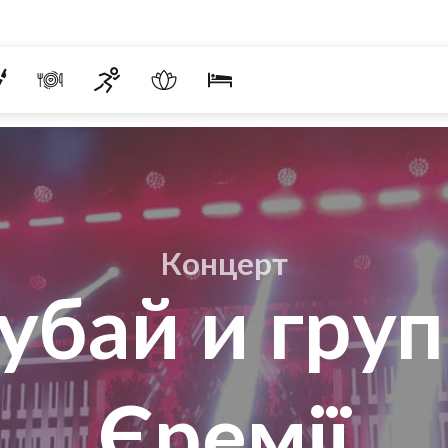
Концерт
убай и гру
Єремії