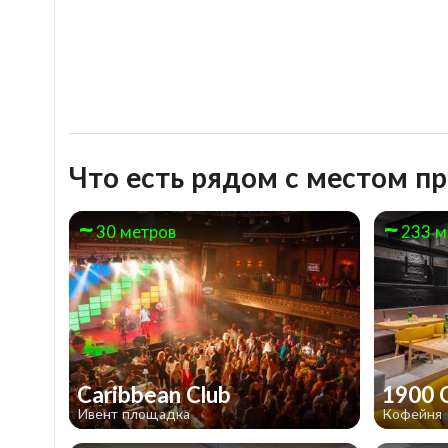
Что есть рядом с местом пр
30 метров
233 м
Caribbean Club
1900 
Ивент площадка
Кофейня