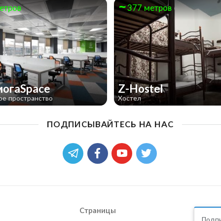
етров
377 метров
могаSpace
Z-Hostel
ое пространство
Хостел
ПОДПИСЫВАЙТЕСЬ НА НАС
Страницы
Подпи