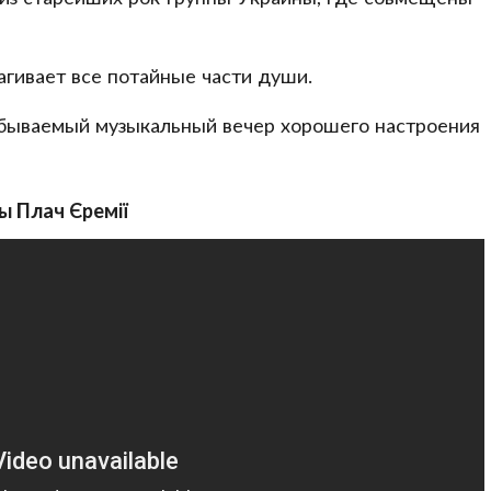
рагивает все потайные части души.
абываемый музыкальный вечер хорошего настроения
ы Плач Єремії