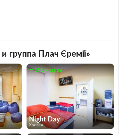
и группа Плач Єремії»
298 метров
Night Day
Хостел