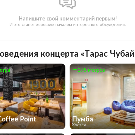
Напишите свой комментарий первым!
И это станет хорошим началом интересного обсуждения.
оведения концерта «Тарас Чубай 
етра
275 метров
Coffee Point
Пумба
Хостел