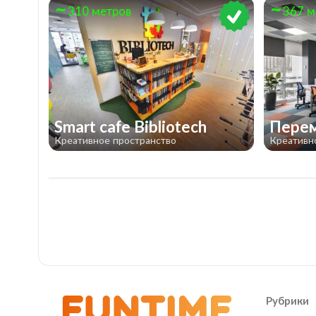
310 метров
367 м
Smart cafe Bibliotech
Пере
Креативное пространство
Креативн
Рубрики