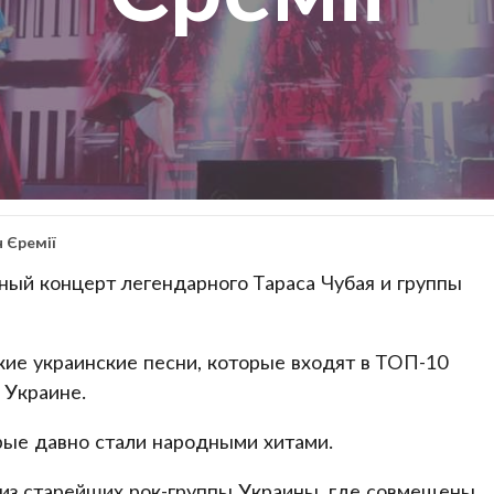
ч Єремії
ьный концерт легендарного Тараса Чубая и группы
кие украинские песни, которые входят в ТОП-10
 Украине.
рые давно стали народными хитами.
 из старейших рок-группы Украины, где совмещены