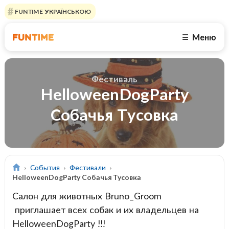
FUNTIME УКРАЇНСЬКОЮ
Меню
☰
Фестиваль
HelloweenDogParty
Собачья Тусовка
События
Фестивали
HelloweenDogParty Собачья Тусовка
Салон для животных Bruno_Groom
приглашает всех собак и их владельцев на
HelloweenDogParty !!!