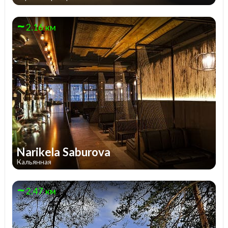
2.16 км
Narikela Saburova
Кальянная
2.47 км