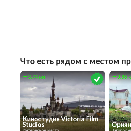
Что есть рядом с местом п
3.74 км
3.86 
Киностудия Victoria Film
Studios
Ория
Интересное место
Загородн