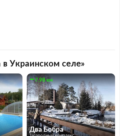
 в Украинском селе»
7.98 км
Два Бобра
Загородный комплекс