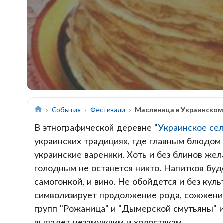
События
Фестивали
Масленица в Украинском
В этнографической деревне "
Украинское се
украинских традициях, где главным блюдом
украинские вареники. Хоть и без блинов же
голодным не останется никто. Напитков буд
самогонкой, и вино. Не обойдется и без кул
символизирует продолжение рода, сожжение 
групп "Рожаница" и "Дымерской смутьяны" и
выпадет незамужним и холостякам.