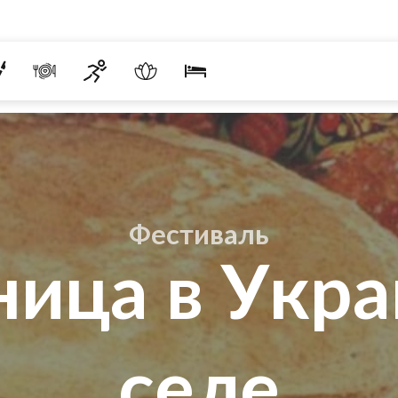
Фестиваль
ица в Укр
селе