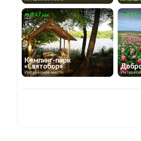
8.47 км
8.57 
Кемпинг-парк
«Святобор»
Добр
Интересное место
Интересн