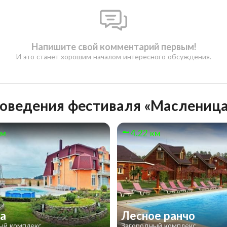
Напишите свой комментарий первым!
И это станет хорошим началом интересного обсуждения.
роведения фестиваля «Масленица
км
4.22 км
на
Лесное ранчо
ый комплекс
Загородный комплекс