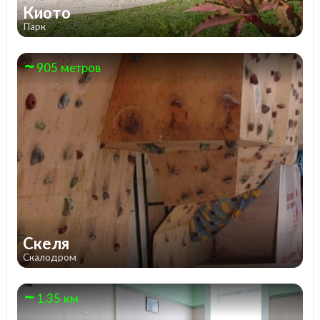
Киото
Парк
905 метров
Скеля
Скалодром
1.35 км